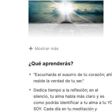
Mostrar más
En el Curso aprenderás:
Qué es el Akasha
¿Qué aprenderás?
Qué son los Registros Akashicos
Activación del Canal
"Escucharás el susurro de tu corazón; ahí
Glándula timo energía vital
reside la verdad de tu ser."
El Cordón Espiritual
Dedica tiempo a la reflexión; en el
El ruido Interior
silencio, tu alma habla más claro y es
El Octavo Chakra – Asiento del Tiemp
como podrás identificar a tu alma a tu Y
El Noveno Chakra – Asiento del Alma
SOY. Cada día en tu meditación y
Décimo Chakra – Estrella de la Tierra 